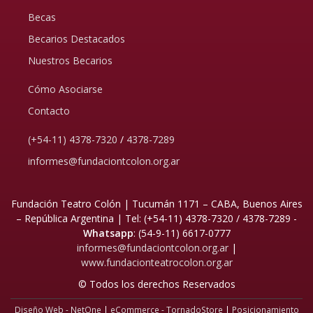
Becas
Becarios Destacados
Nuestros Becarios
Cómo Asociarse
Contacto
(+54-11) 4378-7320
/
4378-7289
informes@fundaciontcolon.org.ar
Fundación Teatro Colón | Tucumán 1171 – CABA, Buenos Aires
– República Argentina | Tel:
(+54-11) 4378-7320 / 4378-7289 -
Whatsapp
: (54-9-11) 6617-0777
informes@fundaciontcolon.org.ar
|
www.fundacionteatrocolon.org.ar
© Todos los derechos Reservados
Diseño Web - NetOne
|
eCommerce - TornadoStore
|
Posicionamiento