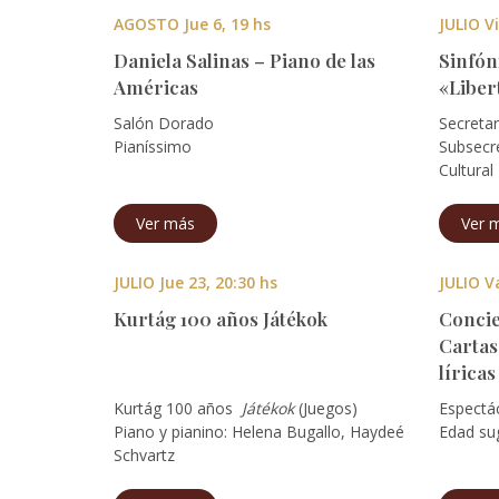
AGOSTO Jue 6, 19 hs
JULIO Vi
Daniela Salinas – Piano de las
Sinfón
Américas
«Liber
Salón Dorado
Secretar
Pianíssimo
Subsecre
Cultural
Ver más
Ver 
JULIO Jue 23, 20:30 hs
JULIO V
Kurtág 100 años Játékok
Concie
Cartas
líricas
Kurtág 100 años
Játékok
(Juegos)
Espectác
Piano y pianino: Helena Bugallo, Haydeé
Edad sug
Schvartz