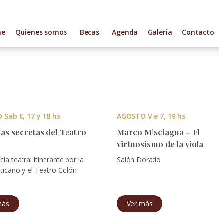
me
Quienes somos
Becas
Agenda
Galeria
Contacto
Sab 8, 17 y 18 hs
AGOSTO Vie 7, 19 hs
ias secretas del Teatro
Marco Misciagna – El
virtuosismo de la viola
cia teatral itinerante por la
Salón Dorado
ticano y el Teatro Colón
más
Ver más