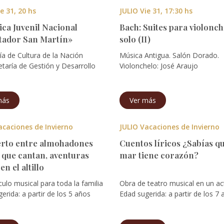
e 31, 20 hs
JULIO Vie 31, 17:30 hs
ica Juvenil Nacional
Bach: Suites para violonch
tador San Martín»
solo (II)
ía de Cultura de la Nación
Música Antigua. Salón Dorado.
taría de Gestión y Desarrollo
Violonchelo: José Araujo
más
Ver más
acaciones de Invierno
JULIO Vacaciones de Invierno
rto entre almohadones
Cuentos líricos ¿Sabías qu
 que cantan, aventuras
mar tiene corazón?
 en el altillo
ulo musical para toda la familia
Obra de teatro musical en un ac
erida: a partir de los 5 años
Edad sugerida: a partir de los 7