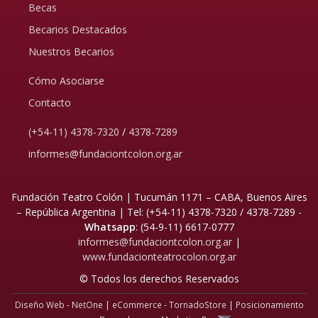
Becas
Becarios Destacados
Nuestros Becarios
Cómo Asociarse
Contacto
(+54-11) 4378-7320
/
4378-7289
informes@fundaciontcolon.org.ar
Fundación Teatro Colón | Tucumán 1171 – CABA, Buenos Aires
– República Argentina | Tel:
(+54-11) 4378-7320 / 4378-7289 -
Whatsapp
: (54-9-11) 6617-0777
informes@fundaciontcolon.org.ar
|
www.fundacionteatrocolon.org.ar
© Todos los derechos Reservados
Diseño Web - NetOne
|
eCommerce - TornadoStore
|
Posicionamiento