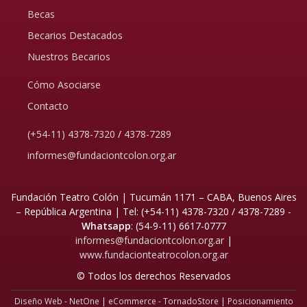
Becas
Becarios Destacados
Nuestros Becarios
Cómo Asociarse
Contacto
(+54-11) 4378-7320
/
4378-7289
informes@fundaciontcolon.org.ar
Fundación Teatro Colón | Tucumán 1171 – CABA, Buenos Aires
– República Argentina | Tel:
(+54-11) 4378-7320 / 4378-7289 -
Whatsapp
: (54-9-11) 6617-0777
informes@fundaciontcolon.org.ar
|
www.fundacionteatrocolon.org.ar
© Todos los derechos Reservados
Diseño Web - NetOne
|
eCommerce - TornadoStore
|
Posicionamiento